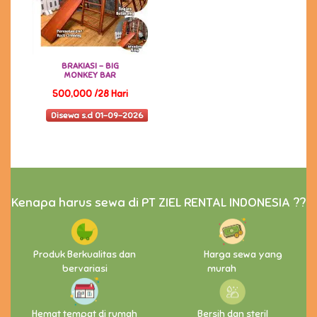
BRAKIASI - BIG
MONKEY BAR
500,000 /28 Hari
Disewa s.d 01-09-2026
Kenapa harus sewa di PT ZIEL RENTAL INDONESIA ??
Produk Berkualitas dan
Harga sewa yang
bervariasi
murah
Hemat tempat di rumah
Bersih dan steril