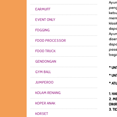
Ayun
peng
EARMUFF
kebu
memu
EVENT ONLY
klas
dapa
FOGGING
Ayun
dise
FOOD PROCESSOR
dapa
pasa
FOOD TRUCK
bagi
GENDONGAN
* UN
GYM BALL
* UN
JUMPEROO
* AT
KOLAM RENANG
1. H
2. M
KOPER ANAK
DIKI
3. T
KORSET