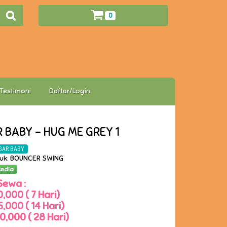
0
Testimoni
Daftar/Login
 BABY - HUG ME GREY 1
GAR BABY
duk: BOUNCER SWING
sedia
Sewa :
,000 ( 7 Hari)
,000 ( 14 Hari)
0,000 ( 28 Hari)