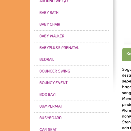
AROUND WE GO
BABY BATH
BABY CHAIR
BABY WALKER
BABYPLUSS PRENATAL
Ke
BEDRAIL
Suga
BOUNCER SWING
desa
sepe
BOUNCY EVENT
baga
sang
BOX BAYI
Mena
pind
BUMPERMAT
Alum
namu
BUSYBOARD
Stan
ada 
CAR SEAT