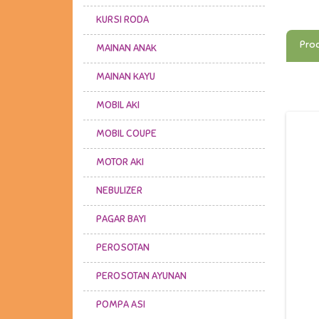
KURSI RODA
Prod
MAINAN ANAK
MAINAN KAYU
MOBIL AKI
MOBIL COUPE
MOTOR AKI
NEBULIZER
PAGAR BAYI
PEROSOTAN
PEROSOTAN AYUNAN
BABY ELLE - NOVELTY
BABYBED AND CO SLEEPER
GB - POCKIT + ALL TERRAIN
POMPA ASI
SIDE BY SIDE GREY