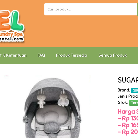
t & Ketentuan
FAQ
Produk Tersedia
Semua Produk
SUGAR
Brand:
SU
Jenis Pro
Stok:
Ter
Harga 
-
Rp 130
-
Rp 165
-
Rp 20