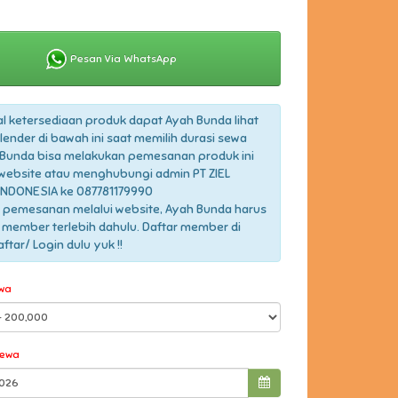
Pesan Via WhatsApp
l ketersediaan produk dapat Ayah Bunda lihat
lender di bawah ini saat memilih durasi sewa
Bunda bisa melakukan pemesanan produk ini
 website atau menghubungi admin PT ZIEL
INDONESIA ke 087781179990
 pemesanan melalui website, Ayah Bunda harus
 member terlebih dahulu. Daftar member di
tar/ Login dulu yuk !!
wa
Sewa