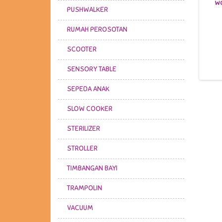
500,000 /28 Hari
WO
250,000 /28 Hari
PUSHWALKER
Tersedia
Disewa s.d 20-08-2026
RUMAH PEROSOTAN
SCOOTER
SENSORY TABLE
SEPEDA ANAK
SLOW COOKER
STERILIZER
STROLLER
TIMBANGAN BAYI
TRAMPOLIN
VACUUM