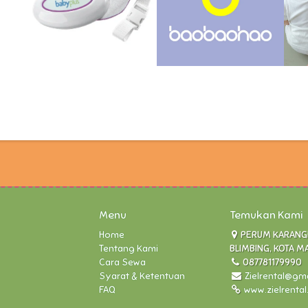
Menu
Temukan Kami
Home
PERUM KARANGLO
Tentang Kami
BLIMBING, KOTA M
Cara Sewa
087781179990
Syarat & Ketentuan
Zielrental@gm
FAQ
www.zielrenta