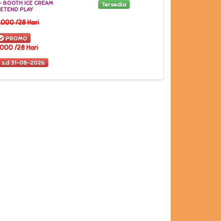
 BOOTH ICE CREAM
Tersedia
Terse
ETEND PLAY
000 /28 Hari
PROMO
000 /28 Hari
 s.d 31-08-2026