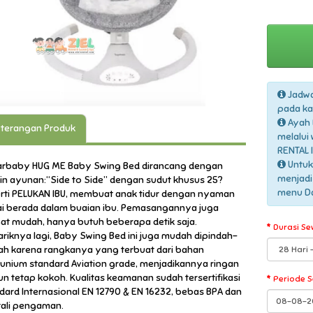
Jadwa
pada ka
Ayah 
terangan Produk
melalui
RENTAL 
Untuk
rbaby HUG ME Baby Swing Bed dirancang dengan
menjadi
in ayunan:“Side to Side” dengan sudut khusus 25?
menu Daf
rti PELUKAN IBU, membuat anak tidur dengan nyaman
i berada dalam buaian ibu. Pemasangannya juga
at mudah, hanya butuh beberapa detik saja.
Durasi Se
riknya lagi, Baby Swing Bed ini juga mudah dipindah-
ah karena rangkanya yang terbuat dari bahan
unium standard Aviation grade, menjadikannya ringan
n tetap kokoh. Kualitas keamanan sudah tersertifikasi
Periode 
dard Internasional EN 12790 & EN 16232, bebas BPA dan
tali pengaman.