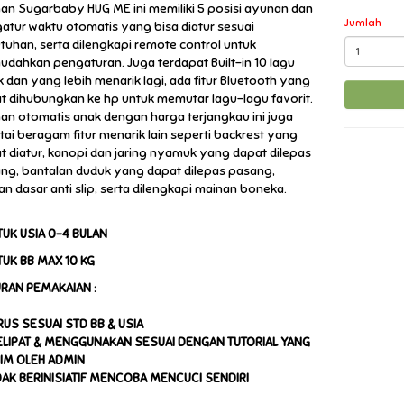
an Sugarbaby HUG ME ini memiliki 5 posisi ayunan dan
Jumlah
atur waktu otomatis yang bisa diatur sesuai
tuhan, serta dilengkapi remote control untuk
dahkan pengaturan. Juga terdapat Built-in 10 lagu
ik dan yang lebih menarik lagi, ada fitur Bluetooth yang
t dihubungkan ke hp untuk memutar lagu-lagu favorit.
an otomatis anak dengan harga terjangkau ini juga
rtai beragam fitur menarik lain seperti backrest yang
t diatur, kanopi dan jaring nyamuk yang dapat dilepas
ng, bantalan duduk yang dapat dilepas pasang,
an dasar anti slip, serta dilengkapi mainan boneka.
TUK USIA 0-4 BULAN
TUK BB MAX 10 KG
URAN PEMAKAIAN :
ARUS SESUAI STD BB & USIA
ELIPAT & MENGGUNAKAN SESUAI DENGAN TUTORIAL YANG
RIM OLEH ADMIN
IDAK BERINISIATIF MENCOBA MENCUCI SENDIRI