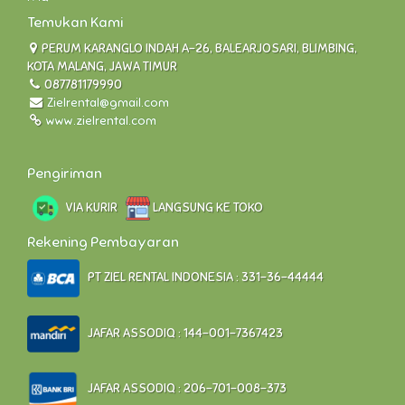
Temukan Kami
PERUM KARANGLO INDAH A-26, BALEARJOSARI, BLIMBING,
KOTA MALANG, JAWA TIMUR
087781179990
Zielrental@gmail.com
www.zielrental.com
Pengiriman
VIA KURIR
LANGSUNG KE TOKO
Rekening Pembayaran
PT ZIEL RENTAL INDONESIA : 331-36-44444
JAFAR ASSODIQ : 144-001-7367423
JAFAR ASSODIQ : 206-701-008-373