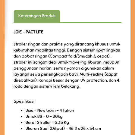
Keterangan Produk
JOIE - PACT LITE
troller ringan dan praktis yang dirancang khusus untuk
S
kebutuhan mobilitas tinggi. Dengan sistem lipat ringkas
dan bobot ringan (Compact fold/(mudah & cepat) ,
stroller ini sangat ideal untuk traveling, liburan, maupun
penggunaan harian, serta nyaman digunakan dalam
layanan sewa perlengkapan bayi. Multi-recline (dapat
direbahkan), Kanopi Besar dengan UV protection, dan 4
roda dengan sistem rem belakang.
Spesifikasi
Usia = New born – 4 tahun
Untuk BB = 0 - 20kg
Berat Stroller = 5.35 Kg
Ukuran Saat (Dilipat) = 46.8 x 26 x 54 cm