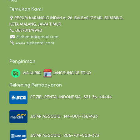
FAQ
Temukan Kami
PERUM KARANGLO INDAH A-26, BALEARJOSARI, BLIMBING,
KOTA MALANG, JAWA TIMUR
087781179990
Zielrental@gmail.com
www.zielrental.com
Pengiriman
VIA KURIR
LANGSUNG KE TOKO
Rekening Pembayaran
PT ZIEL RENTAL INDONESIA : 331-36-44444
JAFAR ASSODIQ : 144-001-7367423
JAFAR ASSODIQ : 206-701-008-373