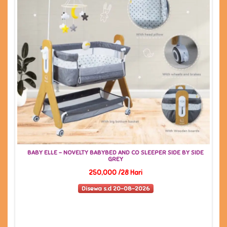
- NOVELTY BABYBED AND CO SLEEPER SIDE BY SIDE
GREY
250,000 /28 Hari
Disewa s.d 20-08-2026
WOODEN - M
2