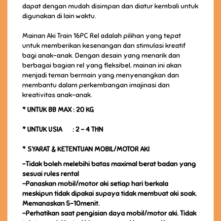
dapat dengan mudah disimpan dan diatur kembali untuk
digunakan di lain waktu.
Mainan Aki Train 16PC Rel adalah pilihan yang tepat
untuk memberikan kesenangan dan stimulasi kreatif
bagi anak-anak. Dengan desain yang menarik dan
berbagai bagian rel yang fleksibel, mainan ini akan
menjadi teman bermain yang menyenangkan dan
membantu dalam perkembangan imajinasi dan
kreativitas anak-anak.
* UNTUK BB MAX : 20 KG
* UNTUK USIA : 2 - 4 THN
*
SYARAT & KETENTUAN MOBIL/MOTOR AKI
-Tidak boleh melebihi batas maximal berat badan yang
sesuai rules rental
-Panaskan mobil/motor aki setiap hari berkala
meskipun tidak dipakai supaya tidak membuat aki soak.
Memanaskan 5-10menit.
-Perhatikan saat pengisian daya mobil/motor aki. Tidak