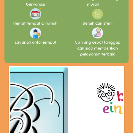
bervariasi
murah
Hemat tempat di rumah
Bersih dan steril
Layanan antar jemput
CS yang cepat tanggap
dan siap memberikan
pelayanan terbaik