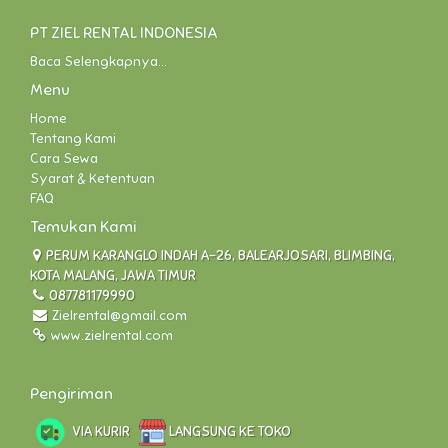
PT ZIEL RENTAL INDONESIA
Baca Selengkapnya...
Menu
Home
Tentang Kami
Cara Sewa
Syarat & Ketentuan
FAQ
Temukan Kami
PERUM KARANGLO INDAH A-26, BALEARJOSARI, BLIMBING,
KOTA MALANG, JAWA TIMUR
087781179990
Zielrental@gmail.com
www.zielrental.com
Pengiriman
VIA KURIR
LANGSUNG KE TOKO