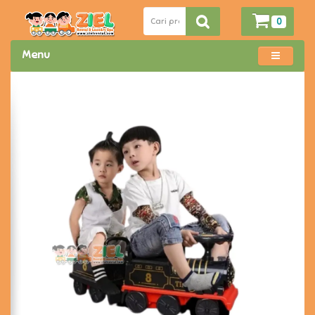
0
Menu